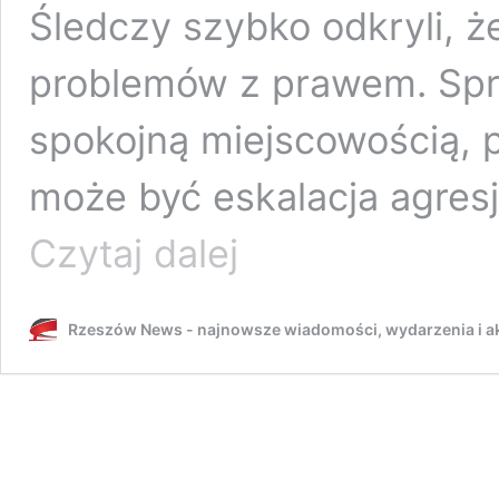
Śledczy szybko odkryli, ż
problemów z prawem. Spr
spokojną miejscowością, 
może być eskalacja agresj
19-
Czytaj dalej
letni
nożownik
sterroryzował
Rzeszów News - najnowsze wiadomości, wydarzenia i ak
mieszkańców.
Wcześniej
uszkodził
karetkę
i
radiowóz
[ZDJĘCIA]