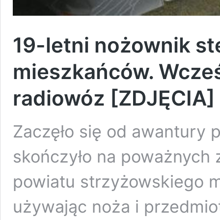
19-letni nożownik s
mieszkańców. Wcześn
radiowóz [ZDJĘCIA]
Zaczęło się od awantury 
skończyło na poważnych za
powiatu strzyżowskiego m
używając noża i przedmio