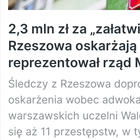
2,3 mln zł za „załatw
Rzeszowa oskarżają 
reprezentował rząd
Śledczy z Rzeszowa dopro
oskarżenia wobec adwokata
warszawskich uczelni Wal
się aż 11 przestępstw, w t