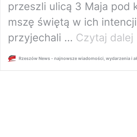
przeszli ulicą 3 Maja pod 
mszę świętą w ich intencj
2
przyjechali …
Czytaj dalej
O
Ś
K
Rzeszów News - najnowsze wiadomości, wydarzenia i ak
w
R
S
c
n
[