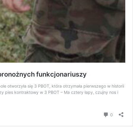
woronożnych funkcjonariuszy
le otworzyła się 3 PBOT, która otrzymała pierwszego w historii
zy pies kontraktowy w 3 PBOT – Ma cztery łapy, czujny nos i
komentar
0