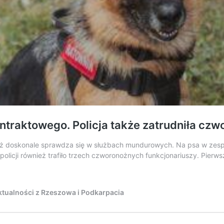
ntraktowego. Policja także zatrudniła cz
nież doskonale sprawdza się w służbach mundurowych. Na psa w zespo
icji również trafiło trzech czworonożnych funkcjonariuszy. Pierws
tualności z Rzeszowa i Podkarpacia