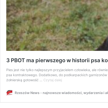
3 PBOT ma pierwszego w historii psa ko
Pies jest nie tylko najlepszym przyjacielem człowieka, ale rów
psa kontraktowego. Dodatkowo, do podkarpackich garnizonów pol
3
żołnierską gotowość …
Czytaj dalej
PBOT
ma
Rzeszów News - najnowsze wiadomości, wydarzenia i ak
pierwszego
w
historii