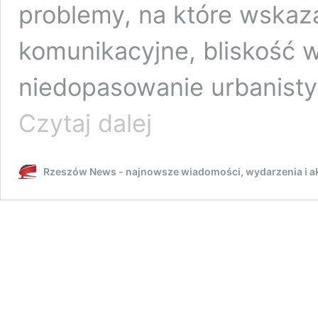
problemy, na które wskaz
komunikacyjne, bliskość w
niedopasowanie urbanist
55-
Czytaj dalej
metrowy
apartamentowiec
w
Rzeszów News - najnowsze wiadomości, wydarzenia i ak
Rzeszowie
zablokowany.
Miasto
mówi
“nie”
zmianom