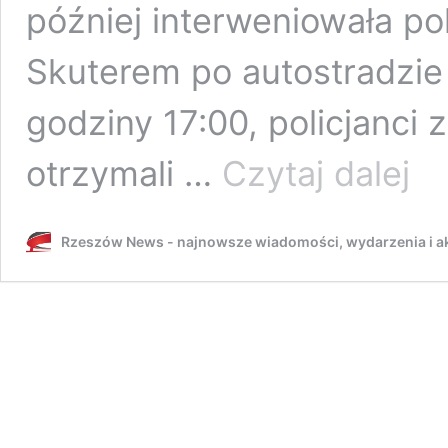
później interweniowała po
Skuterem po autostradzie
godziny 17:00, policjanci
73-
otrzymali …
Czytaj dalej
latek
na
skute
Rzeszów News - najnowsze wiadomości, wydarzenia i ak
inwal
wjech
na
autos
„Pomyl
drogę
[ZDJĘ