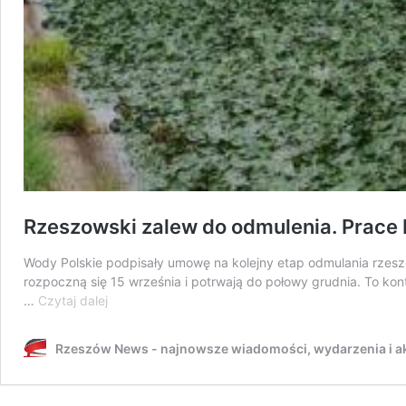
Rzeszowski zalew do odmulenia. Prace 
Wody Polskie podpisały umowę na kolejny etap odmulania rzeszo
rozpoczną się 15 września i potrwają do połowy grudnia. To kont
Rzeszowski
…
Czytaj dalej
zalew
do
Rzeszów News - najnowsze wiadomości, wydarzenia i ak
odmulenia.
Prace
bez