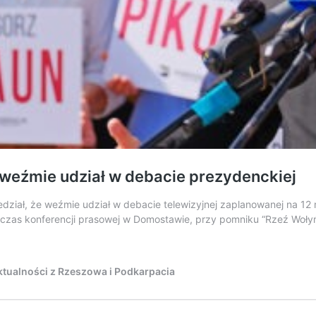
 weźmie udział w debacie prezydenckiej
ział, że weźmie udział w debacie telewizyjnej zaplanowanej na 12 
czas konferencji prasowej w Domostawie, przy pomniku “Rzeź Wołyńs
tualności z Rzeszowa i Podkarpacia