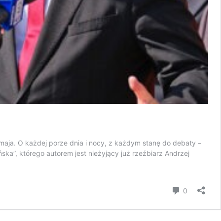
maja. O każdej porze dnia i nocy, z każdym stanę do debaty –
ka”, którego autorem jest nieżyjący już rzeźbiarz Andrzej
komentar
0