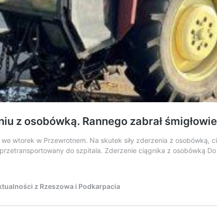
zeniu z osobówką. Rannego zabrał śmigłowi
e wtorek w Przewrotnem. Na skutek siły zderzenia z osobówką, cią
 przetransportowany do szpitala. Zderzenie ciągnika z osobówką Do k
tualności z Rzeszowa i Podkarpacia