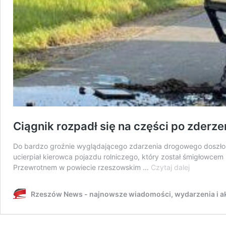
Ciągnik rozpadł się na części po zder
Do bardzo groźnie wyglądającego zdarzenia drogowego doszło w
ucierpiał kierowca pojazdu rolniczego, który został śmigłowcem
Ciągnik
Przewrotnem w powiecie rzeszowskim …
Czytaj dalej
rozpadł
się
Rzeszów News - najnowsze wiadomości, wydarzenia i ak
na
części
po