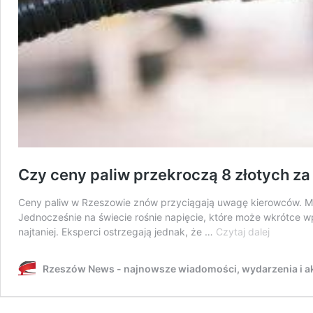
Czy ceny paliw przekroczą 8 złotych za
Ceny paliw w Rzeszowie znów przyciągają uwagę kierowców. Międ
Jednocześnie na świecie rośnie napięcie, które może wkrótce w
Czy
najtaniej. Eksperci ostrzegają jednak, że …
Czytaj dalej
ceny
paliw
Rzeszów News - najnowsze wiadomości, wydarzenia i ak
przekroc
8
złotych