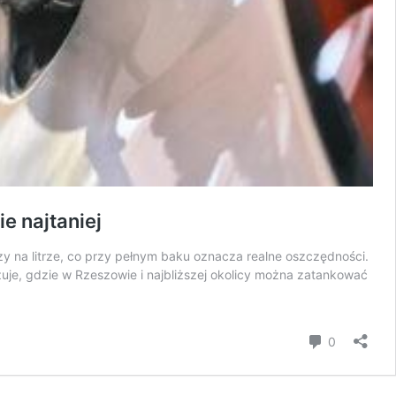
e najtaniej
y na litrze, co przy pełnym baku oznacza realne oszczędności.
uje, gdzie w Rzeszowie i najbliższej okolicy można zatankować
komentar
0