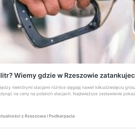
 litr? Wiemy gdzie w Rzeszowie zatankujeci
zy niektórymi stacjami różnice sięgają nawet kilkudziesięciu grosz
płynąć na ceny na polskich stacjach. Najświeższe zestawienie pokaz
tualności z Rzeszowa i Podkarpacia
zą