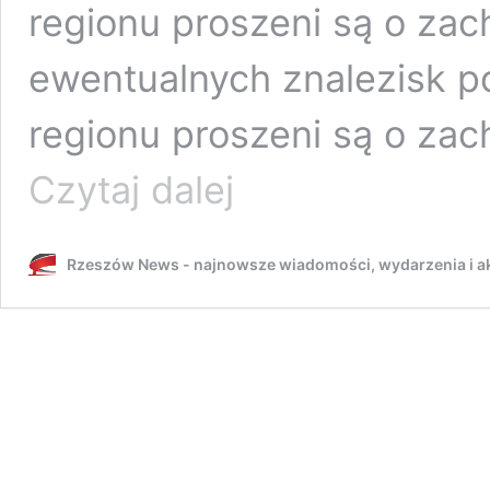
regionu proszeni są o zac
ewentualnych znalezisk p
regionu proszeni są o zac
Drony
Czytaj dalej
nad
Polską.
Rzeszów
Rzeszów News - najnowsze wiadomości, wydarzenia i ak
i
Podkarpacie
w
stanie
podwyższonej
gotowości