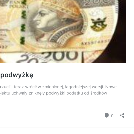
a podwyżkę
ili, teraz wrócił w zmienionej, łagodniejszej wersji. Nowe
rojektu uchwały zniknęły podwyżki podatku od środków
komentar
0