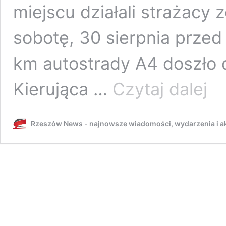
miejscu działali strażacy
sobotę, 30 sierpnia przed
km autostrady A4 doszło
Groź
Kierująca …
Czytaj dalej
wypa
na
autos
Rzeszów News - najnowsze wiadomości, wydarzenia i ak
A4.
Samo
przele
przez
barie
i
dach