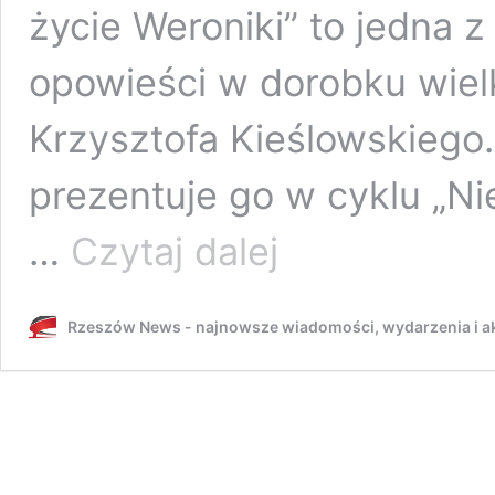
życie Weroniki” to jedna 
opowieści w dorobku wiel
Krzysztofa Kieślowskiego
prezentuje go w cyklu „Ni
Kino
…
Czytaj dalej
Zorza
Rzeszów
zaprasza
Rzeszów News - najnowsze wiadomości, wydarzenia i ak
na
film
Kieślowskiego.
Niezauważone
Perły
w
czwartek