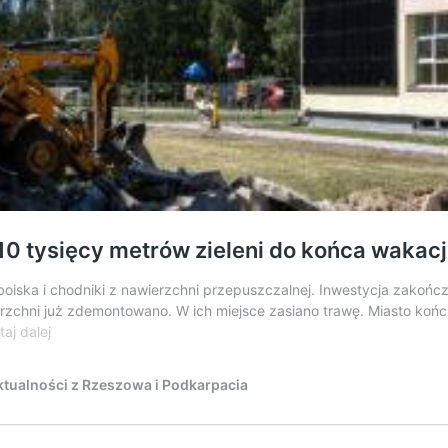
0 tysięcy metrów zieleni do końca wakacj
oiska i chodniki z nawierzchni przepuszczalnej. Inwestycja zakończy
ierzchni już zdemontowano. W ich miejsce zasiano trawę. Miasto ko
Koniec
aj dalej
z
betonowymi
tualności z Rzeszowa i Podkarpacia
boiskami!
Prawie
10