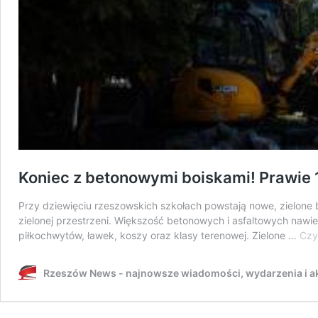
Koniec z betonowymi boiskami! Prawie 1
Przy dziewięciu rzeszowskich szkołach powstają nowe, zielone b
zielonej przestrzeni. Większość betonowych i asfaltowych naw
piłkochwytów, ławek, koszy oraz klasy terenowej. Zielone …
Czyt
Rzeszów News - najnowsze wiadomości, wydarzenia i ak