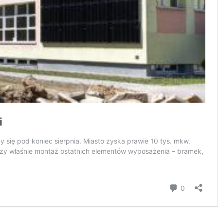
i
 się pod koniec sierpnia. Miasto zyska prawie 10 tys. mkw.
ńczy właśnie montaż ostatnich elementów wyposażenia – bramek,
komentar
0