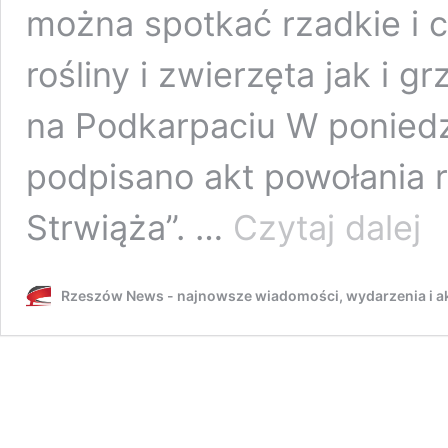
można spotkać rzadkie i 
rośliny i zwierzęta jak i 
na Podkarpaciu W poniedz
podpisano akt powołania 
Na
Strwiąża”. …
Czytaj dalej
Pod
pow
now
Rzeszów News - najnowsze wiadomości, wydarzenia i ak
rez
prz
“Pr
Strw
to
prz
pere
[WI