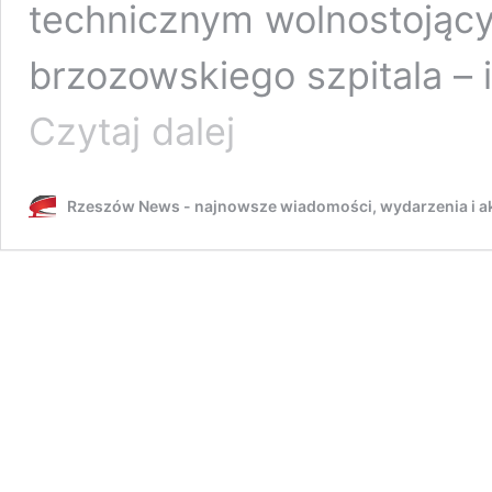
technicznym wolnostojąc
brzozowskiego szpitala – 
Nocny
Czytaj dalej
pożar
w
szpitalu
Rzeszów News - najnowsze wiadomości, wydarzenia i ak
w
Brzozowie