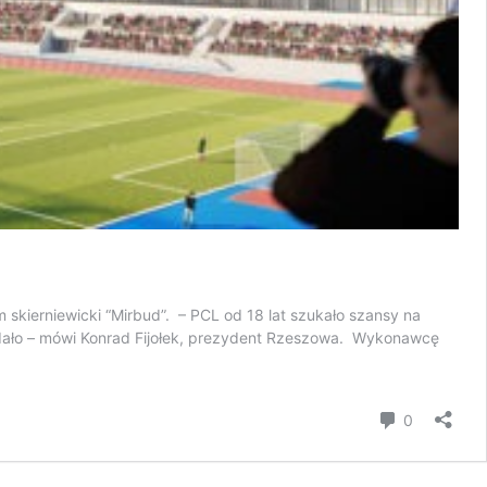
ierniewicki “Mirbud”. – PCL od 18 lat szukało szansy na
 udało – mówi Konrad Fijołek, prezydent Rzeszowa. Wykonawcę
komentar
0