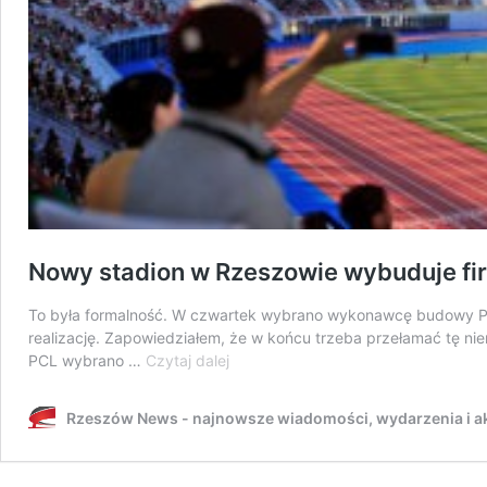
Nowy stadion w Rzeszowie wybuduje f
To była formalność. W czwartek wybrano wykonawcę budowy Pod
realizację. Zapowiedziałem, że w końcu trzeba przełamać tę ni
Nowy
PCL wybrano …
Czytaj dalej
stadion
w
Rzeszów News - najnowsze wiadomości, wydarzenia i ak
Rzeszowie
wybuduje
firma