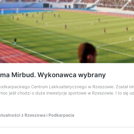
irma Mirbud. Wykonawca wybrany
karpackiego Centrum Lekkoatletycznego w Rzeszowie. Został nim sk
emoc jeśli chodzi o duże inwestycje sportowe w Rzeszowie. I to się
tualności z Rzeszowa i Podkarpacia