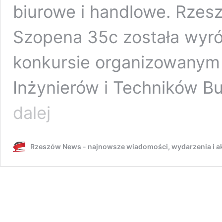
biurowe i handlowe. Rzesz
Szopena 35c została wyr
konkursie organizowanym 
Inżynierów i Techników 
Olszynki
dalej
Park
w
Rzeszowie
Rzeszów News - najnowsze wiadomości, wydarzenia i ak
z
tytułem
„Budowa
Roku
2024”.
To
najwyższy
apartamentowiec