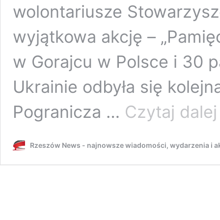
wolontariusze Stowarzysz
wyjątkowa akcję – „Pamięć
w Gorajcu w Polsce i 30 
Ukrainie odbyła się kolejn
Pogranicza …
Czytaj dalej
–
P
Rzeszów News - najnowsze wiadomości, wydarzenia i ak
S
i