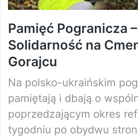
Pamięć Pogranicza –
Solidarność na Cmen
Gorajcu
Na polsko-ukraińskim pogr
pamiętają i dbają o wspól
poprzedzającym okres refl
tygodniu po obydwu strona