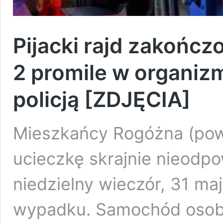
Pijacki rajd zakońc
2 promile w organizm
policją [ZDJĘCIA]
Mieszkańcy Rogóżna (powia
ucieczkę skrajnie nieodp
niedzielny wieczór, 31 ma
wypadku. Samochód osobo