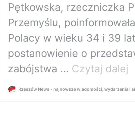
Pętkowska, rzeczniczka P
Przemyślu, poinformowała
Polacy w wieku 34 i 39 la
postanowienie o przedsta
Pod
zabójstwa …
Czytaj dalej
o
pos
mę
Rzeszów News - najnowsze wiadomości, wydarzenia i ak
na
Pod
zat
na
Sło
To
Pol