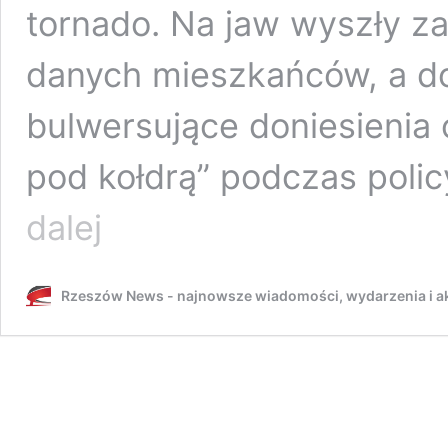
tornado. Na jaw wyszły za
danych mieszkańców, a do
bulwersujące doniesienia
pod kołdrą” podczas polic
Policjantka
dalej
z
Tarnobrzega
przerywa
Rzeszów News - najnowsze wiadomości, wydarzenia i ak
milczenie.
“To
nieprawda,
że
ukrywałam
się
pod
kołdrą”