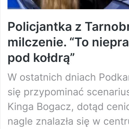
Policjantka z Tarno
milczenie. “To niepr
pod kołdrą”
W ostatnich dniach Podkar
się przypominać scenarius
Kinga Bogacz, dotąd ceni
nagle znalazła się w cen