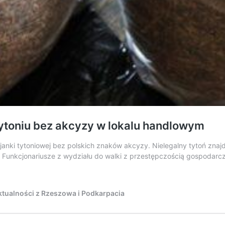
tytoniu bez akcyzy w lokalu handlowym
ajanki tytoniowej bez polskich znaków akcyzy. Nielegalny tytoń zna
. Funkcjonariusze z wydziału do walki z przestępczością gospodar
tualności z Rzeszowa i Podkarpacia