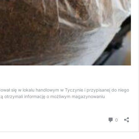
jdował się w lokalu handlowym w Tyczynie i przypisanej do niego
czą otrzymali informację o możliwym magazynowaniu
komentar
0