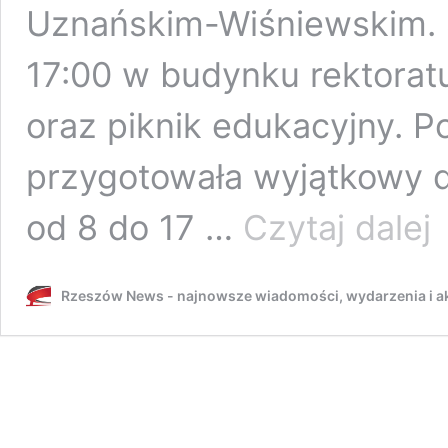
Uznańskim-Wiśniewskim. 
17:00 w budynku rektoratu
oraz piknik edukacyjny. P
przygotowała wyjątkowy d
Pr
od 8 do 17 …
Czytaj dalej
ko
na
Po
Rzeszów News - najnowsze wiadomości, wydarzenia i ak
Rz
W
so
ro
z
as
40
k