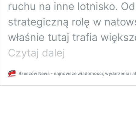
ruchu na inne lotnisko. Od
strategiczną rolę w natow
właśnie tutaj trafia więk
Remont
Czytaj dalej
drogi
startowej
w
Rzeszów News - najnowsze wiadomości, wydarzenia i ak
Jasionce
zmusza
wojsko
do
korzystania
z
innego
lotniska?