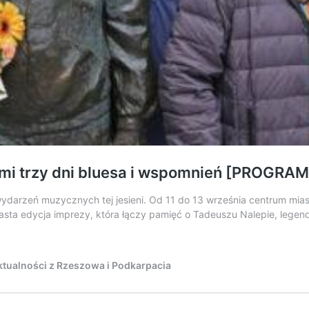
mi trzy dni bluesa i wspomnień [PROGRAM
wydarzeń muzycznych tej jesieni. Od 11 do 13 września centrum mias
sta edycja imprezy, która łączy pamięć o Tadeuszu Nalepie, legend
tualności z Rzeszowa i Podkarpacia