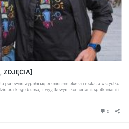
, ZDJĘCIA]
ta ponownie wypełni się brzmieniem bluesa i rocka, a wszystko
zie polskiego bluesa, z wyjątkowymi koncertami, spotkaniami i
komentar
0