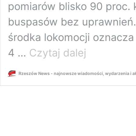
pomiarów blisko 90 proc.
buspasów bez uprawnień. 
środka lokomocji oznacza
Rzeszów
4 …
Czytaj dalej
tonie
w
korkach.
Rzeszów News - najnowsze wiadomości, wydarzenia i ak
Ile
zaoszczędzisz
po
przesiadce
do
autobusu?
ZTM
policzył