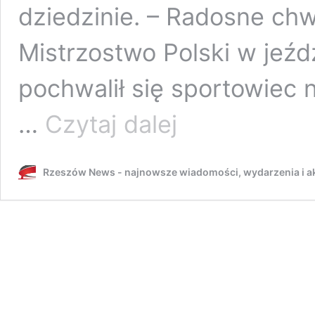
dziedzinie. – Radosne ch
Mistrzostwo Polski w jeźd
pochwalił się sportowiec 
Rzeszowianin
…
Czytaj dalej
Rafał
Wilk
znów
Rzeszów News - najnowsze wiadomości, wydarzenia i ak
triumfuje.
Został
Mistrzem
Polski
2025
w
parakolarstwie
szosowym