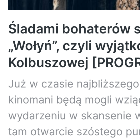
Śladami bohaterów se
„Wołyń”, czyli wyją
Kolbuszowej [PROG
Już w czasie najbliższego
kinomani będą mogli wzią
wydarzeniu w skansenie w
tam otwarcie szóstego p