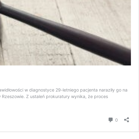
widłowości w diagnostyce 29-letniego pacjenta naraziły go na
w Rzeszowie. Z ustaleń prokuratury wynika, że proces
komentar
0