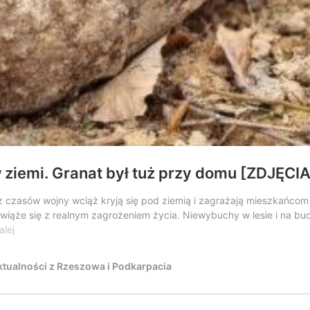
 ziemi. Granat był tuż przy domu [ZDJĘCIA
 czasów wojny wciąż kryją się pod ziemią i zagrażają mieszkańcom P
wiąże się z realnym zagrożeniem życia. Niewybuchy w lesie i na bu
Śmiertelne
alej
niebezpieczeństwo
ukryte
tualności z Rzeszowa i Podkarpacia
w
ziemi.
Granat