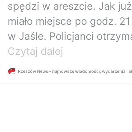
spędzi w areszcie. Jak ju
miało miejsce po godz. 
w Jaśle. Policjanci otrzy
Śmiertelny
Czytaj dalej
atak
nożem
w
Rzeszów News - najnowsze wiadomości, wydarzenia i ak
Jaśle.
Sąd
aresztował
45-
letniego
sprawcę