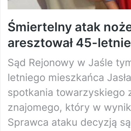
Śmiertelny atak noż
aresztował 45-letni
Sąd Rejonowy w Jaśle ty
letniego mieszkańca Jasł
spotkania towarzyskiego 
znajomego, który w wynik
Sprawca ataku decyzją sąd