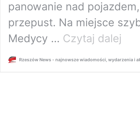
panowanie nad pojazdem, z
przepust. Na miejsce szyb
Śmiertel
Medycy …
Czytaj dalej
wypadek
57-
latek
Rzeszów News - najnowsze wiadomości, wydarzenia i ak
uderzył
dostawc
fiatem
w
przepust