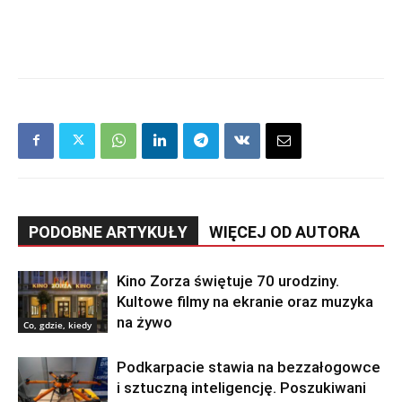
PODOBNE ARTYKUŁY
WIĘCEJ OD AUTORA
Kino Zorza świętuje 70 urodziny.
Kultowe filmy na ekranie oraz muzyka
na żywo
Co, gdzie, kiedy
Podkarpacie stawia na bezzałogowce
i sztuczną inteligencję. Poszukiwani