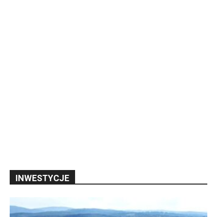
INWESTYCJE