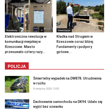
Autobusy
Inwestycje
Elektroniczna rewolucja w
Kładka nad Strugiem w
komunikacji miejskiej w
Rzeszowie coraz bliżej.
Rzeszowie. Miasto
Fundamenty i podpory
przesuwało cztery razy...
gotowe...
POLICJA
Śmiertelny wypadek na DW878. Utrudnienia
w ruchu
8 sierpnia 2026 13:05
Dachowanie samochodu na DK94. Udało się
wyjść bez szwanku