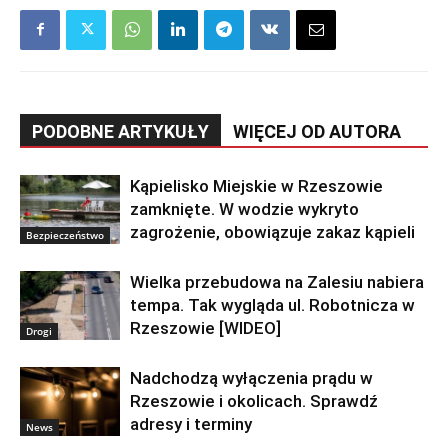
PODOBNE ARTYKUŁY
WIĘCEJ OD AUTORA
Kąpielisko Miejskie w Rzeszowie
zamknięte. W wodzie wykryto
zagrożenie, obowiązuje zakaz kąpieli
Bezpieczeństwo
Wielka przebudowa na Zalesiu nabiera
tempa. Tak wygląda ul. Robotnicza w
Rzeszowie [WIDEO]
Drogi
Nadchodzą wyłączenia prądu w
Rzeszowie i okolicach. Sprawdź
adresy i terminy
News