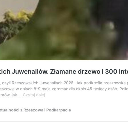
ch Juwenaliów. Złamane drzewo i 300 inte
ie, czyli Rzeszowskich Juwenaliach 2026. Jak podkreśla rzeszowska 
szowie w dniach 8-9 maja zgromadziła około 45 tysięcy osób. Pol
Szokująca
orów, jak …
Czytaj dalej
sytuacja
podczas
tualności z Rzeszowa i Podkarpacia
Rzeszowskich
Juwenaliów.
Złamane