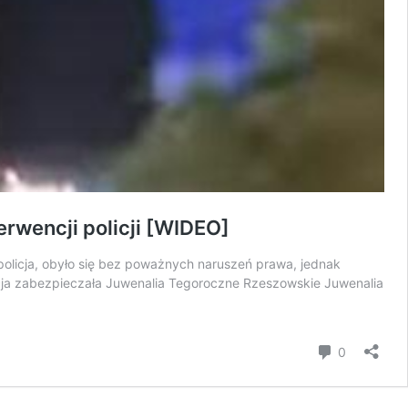
rwencji policji [WIDEO]
policja, obyło się bez poważnych naruszeń prawa, jednak
icja zabezpieczała Juwenalia Tegoroczne Rzeszowskie Juwenalia
komentar
0