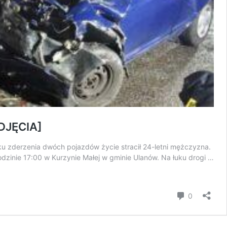
ZDJĘCIA]
u zderzenia dwóch pojazdów życie stracił 24-letni mężczyzna.
odzinie 17:00 w Kurzynie Małej w gminie Ulanów. Na łuku drogi …
komentar
0