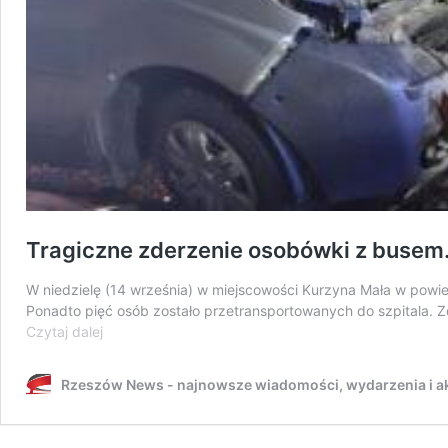
Tragiczne zderzenie osobówki z busem. 
W niedzielę (14 września) w miejscowości Kurzyna Mała w powi
Ponadto pięć osób zostało przetransportowanych do szpitala. Zd
Tragiczne
Czytaj dalej
zderzenie
osobówki
Rzeszów News - najnowsze wiadomości, wydarzenia i ak
z
busem.
Nie