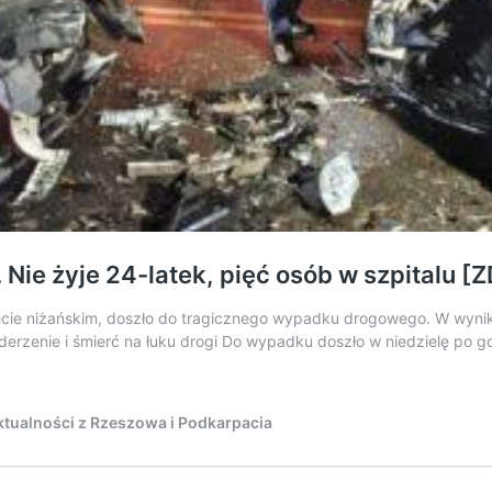
Nie żyje 24-latek, pięć osób w szpitalu [
ecie niżańskim, doszło do tragicznego wypadku drogowego. W wynik
erzenie i śmierć na łuku drogi Do wypadku doszło w niedzielę po g
tualności z Rzeszowa i Podkarpacia