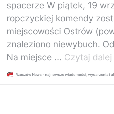
spacerze W piątek, 19 wrz
ropczyckiej komendy zost
miejscowości Ostrów (pow
znaleziono niewybuch. Odk
Na miejsce …
Czytaj dalej
t
s
z
Rzeszów News - najnowsze wiadomości, wydarzenia i ak
g
m
z
II
w
ś