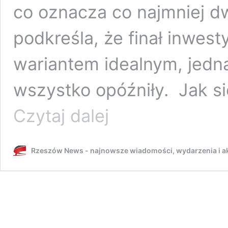
co oznacza co najmniej dw
podkreśla, że finał inwest
wariantem idealnym, jedn
wszystko opóźniły. Jak si
Wiadukt
Czytaj dalej
na
Kwiatkowskiego
w
Rzeszów News - najnowsze wiadomości, wydarzenia i ak
Rzeszowie
opóźniony.
2027
był
wariantem
idealnym,
dziś
nieaktualnym