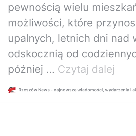
pewnością wielu mieszka
możliwości, które przynos
upalnych, letnich dni na
odskocznią od codziennyc
Zbliża
później …
Czytaj dalej
się
sezon
kąpielisko
Rzeszów News - najnowsze wiadomości, wydarzenia i ak
na
Podkarpac
Gdzie
i
kiedy
będzie
można
odpocząć