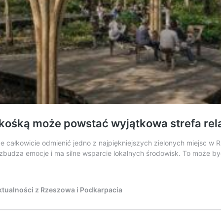
ikośką może powstać wyjątkowa strefa re
e całkowicie odmienić jedno z najpiękniejszych zielonych miejsc w
 wzbudza emocje i ma silne wsparcie lokalnych środowisk. To może być
tualności z Rzeszowa i Podkarpacia