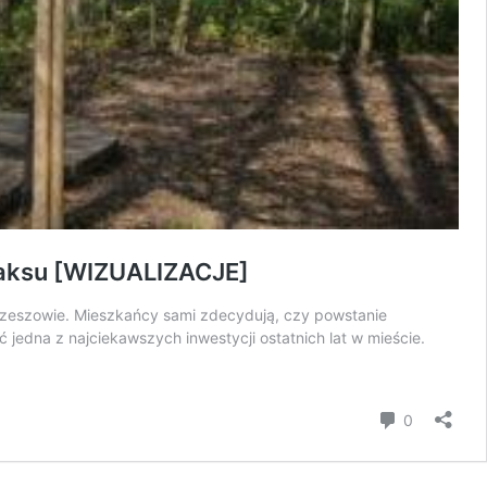
laksu [WIZUALIZACJE]
 Rzeszowie. Mieszkańcy sami zdecydują, czy powstanie
 jedna z najciekawszych inwestycji ostatnich lat w mieście.
komentar
0