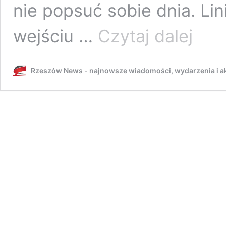
nie popsuć sobie dnia. Lin
ZTM
wejściu …
Czytaj dalej
zapowiad
zmiany
w
Rzeszów News - najnowsze wiadomości, wydarzenia i ak
rozkładac
jazdy.
Dotyczą
pięciu
wybranyc
linii