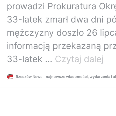
prowadzi Prokuratura Ok
33-latek zmarł dwa dni p
mężczyzny doszło 26 lipc
informacją przekazaną prz
33-
33-latek …
Czytaj dalej
latek
zmarł
na
Rzeszów News - najnowsze wiadomości, wydarzenia i ak
komend
policji
na
Podkar
Oskarż
funkcjo
nadal
tam