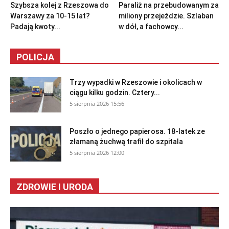
Szybsza kolej z Rzeszowa do
Paraliż na przebudowanym za
Warszawy za 10-15 lat?
miliony przejeździe. Szlaban
Padają kwoty...
w dół, a fachowcy...
POLICJA
Trzy wypadki w Rzeszowie i okolicach w
ciągu kilku godzin. Cztery...
5 sierpnia 2026 15:56
Poszło o jednego papierosa. 18-latek ze
złamaną żuchwą trafił do szpitala
5 sierpnia 2026 12:00
ZDROWIE I URODA