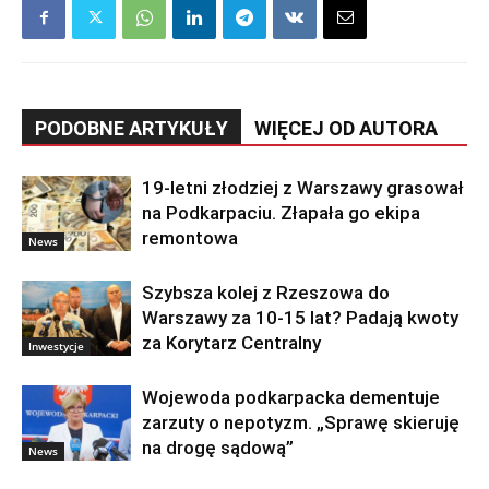
PODOBNE ARTYKUŁY
WIĘCEJ OD AUTORA
19-letni złodziej z Warszawy grasował
na Podkarpaciu. Złapała go ekipa
remontowa
News
Szybsza kolej z Rzeszowa do
Warszawy za 10-15 lat? Padają kwoty
za Korytarz Centralny
Inwestycje
Wojewoda podkarpacka dementuje
zarzuty o nepotyzm. „Sprawę skieruję
na drogę sądową”
News