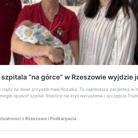
szpitala “na górce” w Rzeszowie wyjdzie 
ąży na świat przyszła mała Rozalka. To najmłodsza pacjentka w hist
ogła opuścić szpital. Rodzice nie kryli wzruszenia i szczęścia Tru
tualności z Rzeszowa i Podkarpacia