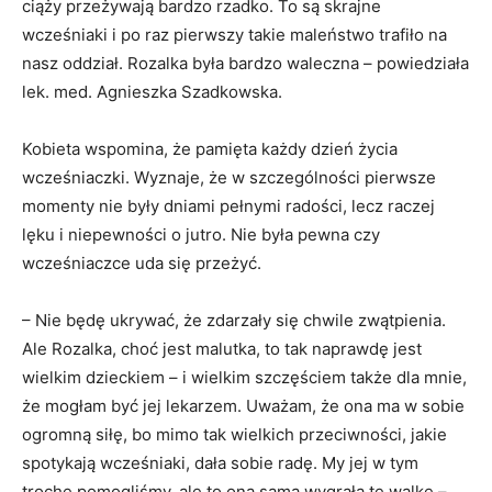
ciąży przeżywają bardzo rzadko. To są skrajne
wcześniaki i po raz pierwszy takie maleństwo trafiło na
nasz oddział. Rozalka była bardzo waleczna – powiedziała
lek. med. Agnieszka Szadkowska.
Kobieta wspomina, że pamięta każdy dzień życia
wcześniaczki. Wyznaje, że w szczególności pierwsze
momenty nie były dniami pełnymi radości, lecz raczej
lęku i niepewności o jutro. Nie była pewna czy
wcześniaczce uda się przeżyć.
– Nie będę ukrywać, że zdarzały się chwile zwątpienia.
Ale Rozalka, choć jest malutka, to tak naprawdę jest
wielkim dzieckiem – i wielkim szczęściem także dla mnie,
że mogłam być jej lekarzem. Uważam, że ona ma w sobie
ogromną siłę, bo mimo tak wielkich przeciwności, jakie
spotykają wcześniaki, dała sobie radę. My jej w tym
trochę pomogliśmy, ale to ona sama wygrała tę walkę –