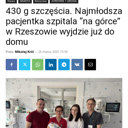
News
MIASTA
Rzeszów
ZDROWIE I URODA
430 g szczęścia. Najmłodsza
pacjentka szpitala “na górce”
w Rzeszowie wyjdzie już do
domu
Przez
Mikołaj Król
-
26 marca 2025 15:50