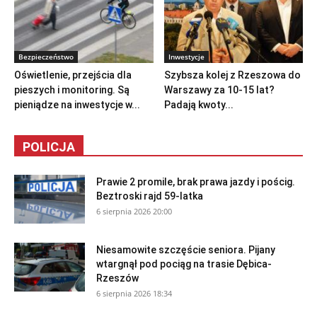
Bezpieczeństwo
Inwestycje
Oświetlenie, przejścia dla
Szybsza kolej z Rzeszowa do
pieszych i monitoring. Są
Warszawy za 10-15 lat?
pieniądze na inwestycje w...
Padają kwoty...
POLICJA
Prawie 2 promile, brak prawa jazdy i pościg.
Beztroski rajd 59-latka
6 sierpnia 2026 20:00
Niesamowite szczęście seniora. Pijany
wtargnął pod pociąg na trasie Dębica-
Rzeszów
6 sierpnia 2026 18:34