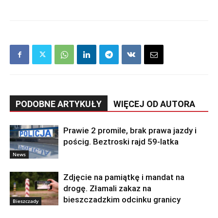
PODOBNE ARTYKUŁY
WIĘCEJ OD AUTORA
Prawie 2 promile, brak prawa jazdy i
pościg. Beztroski rajd 59-latka
News
Zdjęcie na pamiątkę i mandat na
drogę. Złamali zakaz na
bieszczadzkim odcinku granicy
Bieszczady