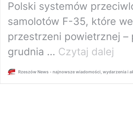
Polski systemów przeciwl
samolotów F-35, które we
przestrzeni powietrznej –
Broni
grudnia …
Czytaj dalej
Jasionki.
Norweski
system
Rzeszów News - najnowsze wiadomości, wydarzenia i ak
przeciwlo
osiągnął
gotowość
bojową