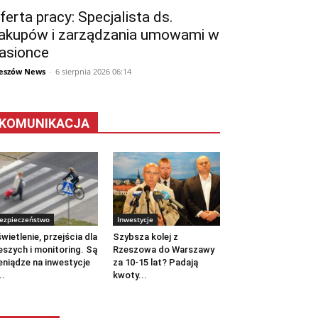
ferta pracy: Specjalista ds.
akupów i zarządzania umowami w
asionce
eszów News
-
6 sierpnia 2026 06:14
KOMUNIKACJA
ezpieczeństwo
Inwestycje
wietlenie, przejścia dla
Szybsza kolej z
eszych i monitoring. Są
Rzeszowa do Warszawy
eniądze na inwestycje
za 10-15 lat? Padają
..
kwoty...