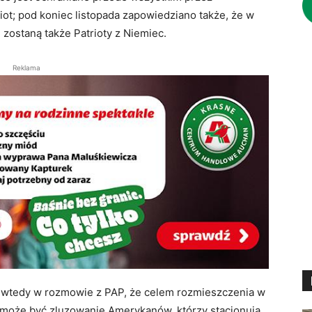
ot; pod koniec listopada zapowiedziano także, że w
ostaną także Patrioty z Niemiec.
Reklama
ł wtedy w rozmowie z PAP, że celem rozmieszczenia w
 może być zluzowanie Amerykanów, którzy stacjonują