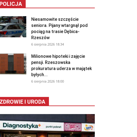
POLICJA
Niesamowite szczęście
seniora. Pijany wtargnął pod
pociąg na trasie Dębica-
Rzeszów
6 sierpnia 2026 18:34
Milionowe hipoteki i zajęcie
pensji. Rzeszowska
prokuratura uderza w majątek
byłych...
6 sierpnia 2026 18:00
ZDROWIE I URODA