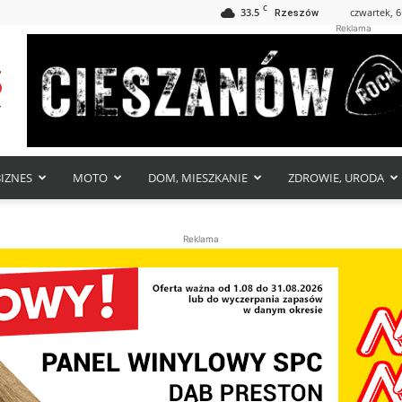
C
33.5
czwartek, 6
Rzeszów
Reklama
BIZNES
MOTO
DOM, MIESZKANIE
ZDROWIE, URODA
Reklama