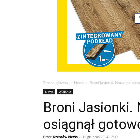
Strona główna
News
Broni Jasionki. Norweski sys
News
WOJSKO
Broni Jasionki.
osiągnął gotow
Przez
Rzeszów News
-
19 grudnia 2024 17:00