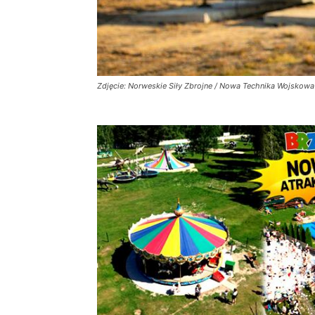
Zdjęcie: Norweskie Siły Zbrojne / Nowa Technika Wojskowa