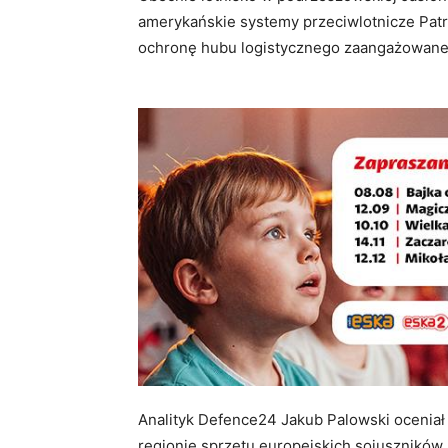
amerykańskie systemy przeciwlotnicze Patri
ochronę hubu logistycznego zaangażowane z
Analityk Defence24 Jakub Palowski ocenia
regionie sprzętu europejskich sojuszników