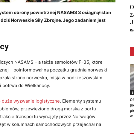
O
system obrony powietrznej NASAMS 3 osiągnął stan
z
dziś Norweskie Siły Zbrojne. Jego zadaniem jest
J
.
Rz
ocy
niczych NASAMS – a także samolotów F-35, które
rznej – poinformował na początku grudnia norweski
ekazała strona norweska, misja w podrzeszowskim
i potrwa do Wielkanocy.
B
Oś
 duże wyzwanie logistyczne
. Elementy systemu
pi
problemów, przewieziono drogą morską z portu
pi
w.
 trakcie transportu wynajęty przez Norwegów
sprzęt w kolumnach samochodowych przejechał na