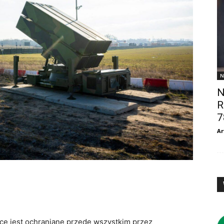
N
N
R
7
Ar
ce jest ochraniane przede wszystkim przez