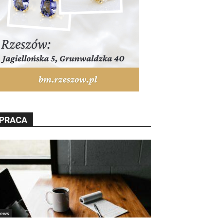
PRACA
ews