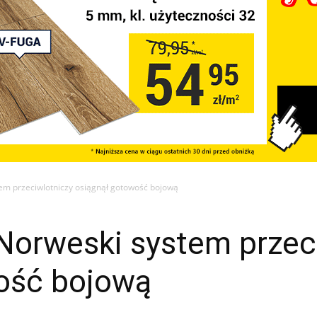
tem przeciwlotniczy osiągnął gotowość bojową
 Norweski system przec
ość bojową