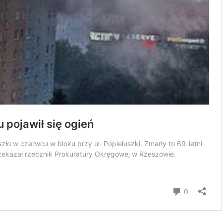
 pojawił się ogień
o w czerwcu w bloku przy ul. Popiełuszki. Zmarły to 69-letni
zekazał rzecznik Prokuratury Okręgowej w Rzeszowie.
komentar
0