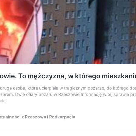
owie. To mężczyzna, w którego mieszkaniu
uga osoba, która ucierpiała w tragicznym pożarze, do którego doszł
arem. Dwie ofiary pożaru w Rzeszowie Informację w tej sprawie pr
Druga
alej
ofiara
śmiertelna
tualności z Rzeszowa i Podkarpacia
pożaru
w
Rzeszowie.